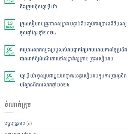
កក្កដា
និងក្រុមហ៊ុនហ្កា អុី យ៉ា
13
ក្រុងសៀមរាបត្រូវបានសម្អាត បន្ទាប់ពីបញ្ចប់ការប្រារពពិធី​​​​​​​​​​​បុណ្យ​
ឧសភា
ចូលឆ្នាំខ្មែរ ឆ្នាំ២០២៤
05
គម្រោងសាកល្បងប្រមូលសំរាមឆ្លាតវៃប្រកបដោយភាពច្នៃប្រឌិត
មិថុនា
បានដាក់ឱ្យដំណើរការនៅសង្កាត់ស្លក្រាម ក្រុងសៀមរាប
05
ហ្កា អុី យ៉ា ចូលរួមជាមួយអាជ្ញាធរខេត្តសៀមរាបក្នុងការប្រារព្ធទិវា
មិថុនា
បរិស្ថានពិភពលោកឆ្នាំ២០២៤
ចំណាត់ក្រុម
បច្ចុប្បន្នភាព
(6)