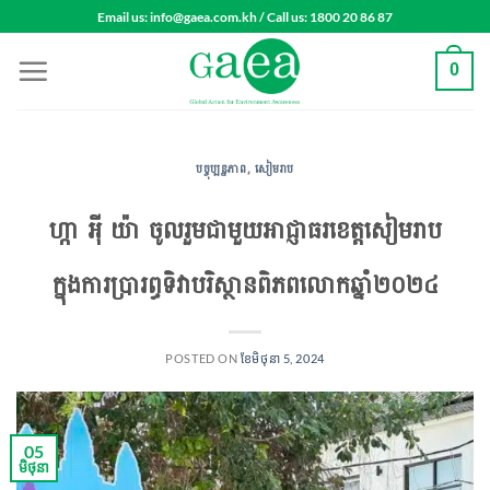
Skip
Email us: info@gaea.com.kh / Call us: 1800 20 86 87
to
content
0
បច្ចុប្បន្នភាព
,
សៀមរាប
ហ្កា អុី យ៉ា ចូលរួមជាមួយអាជ្ញាធរខេត្តសៀមរាប
ក្នុងការប្រារព្ធទិវាបរិស្ថានពិភពលោកឆ្នាំ២០២៤
POSTED ON
ខែ​មិថុនា 5, 2024
05
មិថុនា