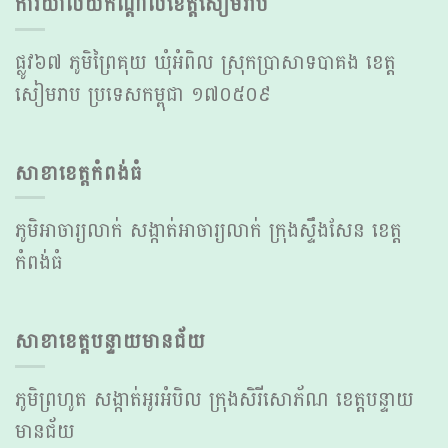
ការិយាល័យកណ្ដាលខេត្តសៀមរាប
ផ្លូវ៦៧ ភូមិព្រៃគុយ ឃុំអំពិល ស្រុកប្រាសាទបាគង ខេត្ត
សៀមរាប ប្រទេសកម្ពុជា ១៧០៥០៩
សាខាខេត្ដកំពង់ធំ
ភូមិ​​អាចារ្យ​លាក់ សង្កាត់​អាចារ្យ​លាក់ ក្រុង​ស្ទឹងសែន ខេត្ត
កំពង់ធំ
សាខាខេត្ដបន្ទាយមានជ័យ
ភូមិ​ព្រហូត សង្កាត់​អូរ​អំបិល ក្រុង​សិរីសោភ័ណ ខេត្ត​បន្ទាយ
មានជ័យ