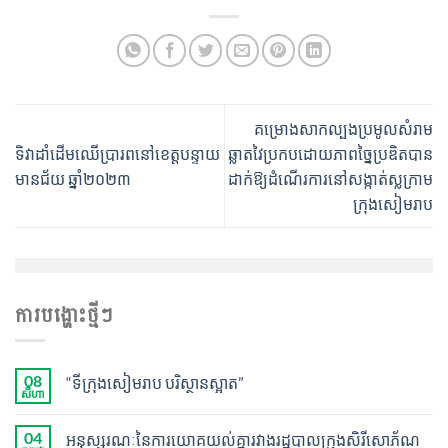
គម្រោងសាកល្បងប្រមូលសំរាម
ទិវា​ដាំ​ដើម​ឈើប្រារព​នៅ​ខេត្ត​បន្ទាយ
ឆ្លាតវៃប្រកបដោយភាពច្នៃប្រឌិតបាន
មានជ័យ ឆ្នាំ២០២៣
ដាក់ឱ្យដំណើរការនៅសង្កាត់ស្លក្រាម
ក្រុងសៀមរាប
ការបង្ហោះថ្មីៗ
08
“ទីក្រុងសៀមរាប បរិស្ថានស្អាត”
សីហា
04
អនុស្សរណៈនៃការយោគយល់គ្នារវាងរដ្ឋបាលក្រុងសិរីសោភ័ណ