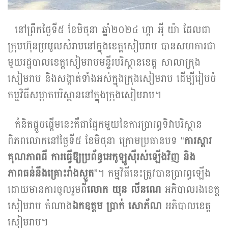
នៅព្រឹកថ្ងៃទី៥ ខែមិថុនា ឆ្នាំ២០២៤ ហ្កា​ អុី យ៉ា ដែលជា
ក្រុមហ៊ុនប្រមូលសំរាមនៅក្នុងខេត្តសៀមរាប បានសហការជា
មួយរដ្ឋបាលខេត្តសៀមរាបមន្ទីរបរិស្ថានខេត្ត សាលាក្រុង
សៀមរាប និងសង្កាត់ទាំងអស់ក្នុងក្រុងសៀមរាប ដើម្បីរៀបចំ
កម្មវិធីសម្អាតបរិស្ថាននៅក្នុងក្រុងសៀមរាប។
គំនិតផ្តួចផ្តើមនេះគឺជាផ្នែកមួយនៃការប្រារព្ធទិវាបរិស្ថាន
ពិភពលោកនៅថ្ងៃទី៥ ខែមិថុនា ក្រោមប្រធានបទ “
ការស្តារ
គុណភាពដី ការធ្វើឱ្យប្រព័ន្ធអេកូឡូស៊ីរស់ឡើងវិញ និង
ភាពធន់នឹងគ្រោះរាំងស្ងួត
”។ កម្មវិធីនេះត្រូវបានប្រារព្ធឡើង
ដោយមានការចូលរួមពី
លោក យុន លីនណេ
អភិបាលរងខេត្ត
សៀមរាប តំណាង
ឯកឧត្តម ប្រាក់ សោភ័ណ
អភិបាលខេត្ត
សៀមរាប។