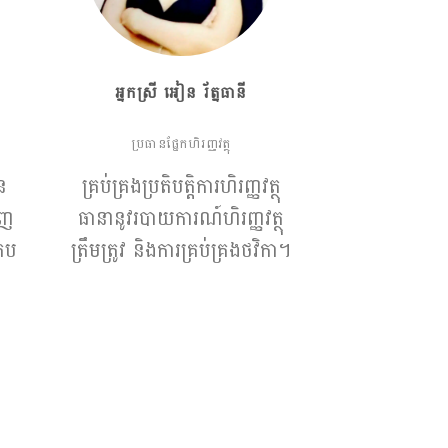
អ្នកស្រី អៀន រ័ត្នធានី
ប្រធានផ្នែកហិរញ្ញវត្ថុ
ន
គ្រប់គ្រងប្រតិបត្តិការហិរញ្ញវត្ថុ
េញ
ធានានូវរបាយការណ៍ហិរញ្ញវត្ថុ
យតប
ត្រឹមត្រូវ និងការគ្រប់គ្រងថវិកា។