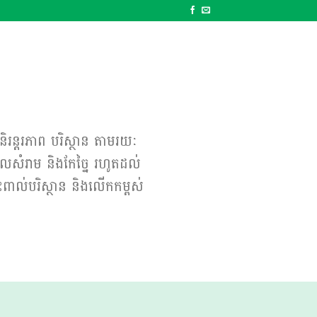
LOGIN
CART /
0.00
$
0
និរន្តរភាព បរិស្ថាន តាមរយៈ
សំរាម និងកែច្នៃ រហូតដល់
ាល់បរិស្ថាន និងលើកកម្ពស់