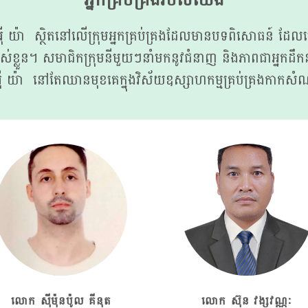
ី យ៉ា ស្ថិតនៅលើក្រុមអ្នកគ្រប់គ្រងដែលមានបទពិសោធន៍ ដែលប្តេជ្ញ
្លួន។ សមាជិកក្រុមនីមួយៗនាំមកនូវជំនាញ និងភាពជាអ្នកដឹកន
 អុី យ៉ា នៅតែឈានមុខគេក្នុងវិស័យឧស្សាហកម្មគ្រប់គ្រងកាកស
លោក ស៊ីម៉ុនប៉ូល គីនុត
លោក ស៊ុន វង្សវណ្ណៈ