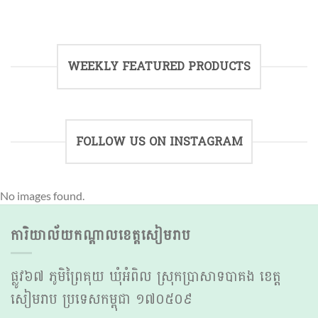
WEEKLY FEATURED PRODUCTS
FOLLOW US ON INSTAGRAM
No images found.
ការិយាល័យកណ្ដាលខេត្តសៀមរាប
ផ្លូវ៦៧ ភូមិព្រៃគុយ ឃុំអំពិល ស្រុកប្រាសាទបាគង ខេត្ត
សៀមរាប ប្រទេសកម្ពុជា ១៧០៥០៩