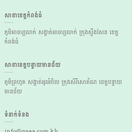
សាខាខេត្ដកំពង់ធំ
ភូមិ​​អាចារ្យ​លាក់ សង្កាត់​អាចារ្យ​លាក់ ក្រុង​ស្ទឹងសែន ខេត្ត
កំពង់ធំ
សាខាខេត្ដបន្ទាយមានជ័យ
ភូមិ​ព្រហូត សង្កាត់​អូរ​អំបិល ក្រុង​សិរីសោភ័ណ ខេត្ត​បន្ទាយ
មានជ័យ
ទំនាក់ទំនង
info@gaea.com.kh